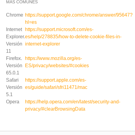
MÁS COMUNES
Chrome
https://support.google.com/chrome/answer/95647?
hl=es
Internet
https://support.microsoft.com/es-
Explorer.
es/help/278835/how-to-delete-cookie-files-in-
Versión
internet-explorer
11
Firefox.
https://www.mozilla.org/es-
Versión
ES/privacy/websites/#cookies
65.0.1
Safari
https://support.apple.com/es-
Versión
es/guide/safari/sfri11471/mac
5.1
Opera
https://help.opera.com/en/latest/security-and-
privacy/#clearBrowsingData